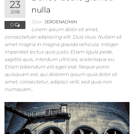
23
nulla
2018
Door
JEROENADMIN
0
Lorem ipsum dolor sit amet,
consectetuer adipiscing elit. Duis risus. Nullam sit
amet magna in magna gravida vehicula. Integer
imperdiet lectus quis justo. Etiam ligula pede,
sagittis quis, interdum ultricies, scelerisque eu.
Etiam bibendum elit eget erat. Neque porro
quisquam est, qui dolorem ipsum quia dolor sit
amet, consectetur, adipisci velit, sed quia non
numquam…