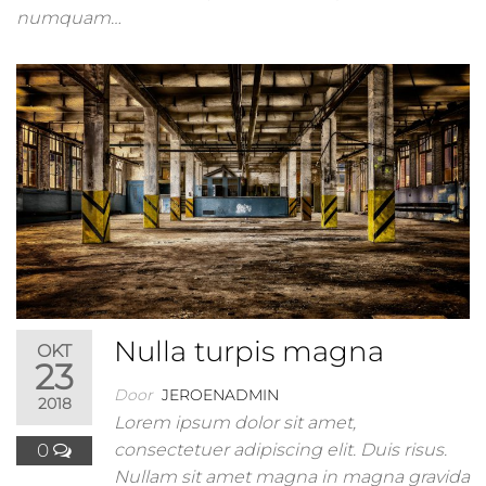
numquam…
Nulla turpis magna
OKT
23
Door
JEROENADMIN
2018
Lorem ipsum dolor sit amet,
0
consectetuer adipiscing elit. Duis risus.
Nullam sit amet magna in magna gravida