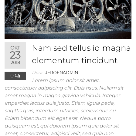
Nam sed tellus id magna
OKT
23
elementum tincidunt
2018
Door
JEROENADMIN
0
Lorem ipsum dolor sit amet,
consectetuer adipiscing elit. Duis risus. Nullam sit
amet magna in magna gravida vehicula. Integer
imperdiet lectus quis justo. Etiam ligula pede,
sagittis quis, interdum ultricies, scelerisque eu.
Etiam bibendum elit eget erat. Neque porro
quisquam est, qui dolorem ipsum quia dolor sit
amet, consectetur, adipisci velit, sed quia non