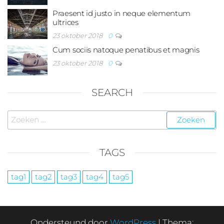
Praesent id justo in neque elementum
ultrices
23 oktober 2018
0
Cum sociis natoque penatibus et magnis
23 oktober 2018
0
SEARCH
Zoeken
naar:
TAGS
tag1
tag2
tag3
tag4
tag5
Ondersteund door
WordPress
|
Thema: