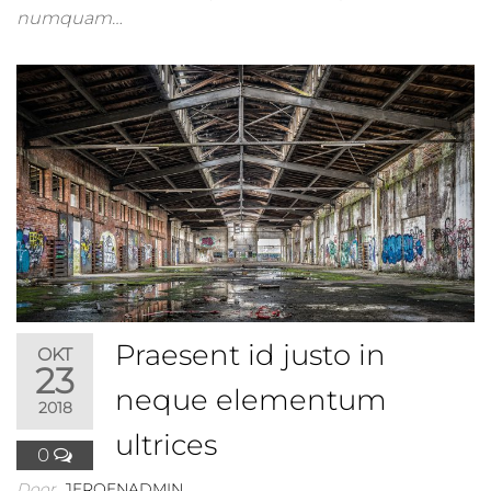
numquam…
Praesent id justo in
OKT
23
neque elementum
2018
ultrices
0
Door
JEROENADMIN