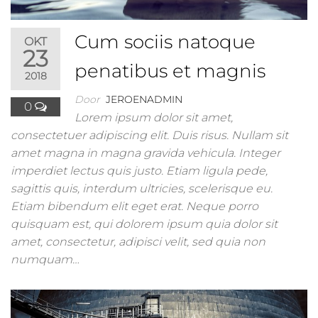
Cum sociis natoque
OKT
23
penatibus et magnis
2018
Door
JEROENADMIN
0
Lorem ipsum dolor sit amet,
consectetuer adipiscing elit. Duis risus. Nullam sit
amet magna in magna gravida vehicula. Integer
imperdiet lectus quis justo. Etiam ligula pede,
sagittis quis, interdum ultricies, scelerisque eu.
Etiam bibendum elit eget erat. Neque porro
quisquam est, qui dolorem ipsum quia dolor sit
amet, consectetur, adipisci velit, sed quia non
numquam…