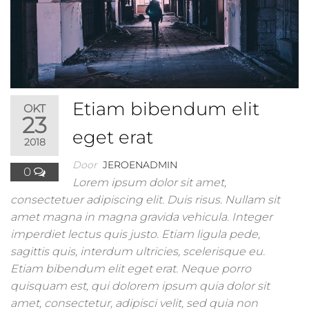
Etiam bibendum elit
OKT
23
eget erat
2018
Door
JEROENADMIN
0
Lorem ipsum dolor sit amet,
consectetuer adipiscing elit. Duis risus. Nullam sit
amet magna in magna gravida vehicula. Integer
imperdiet lectus quis justo. Etiam ligula pede,
sagittis quis, interdum ultricies, scelerisque eu.
Etiam bibendum elit eget erat. Neque porro
quisquam est, qui dolorem ipsum quia dolor sit
amet, consectetur, adipisci velit, sed quia non