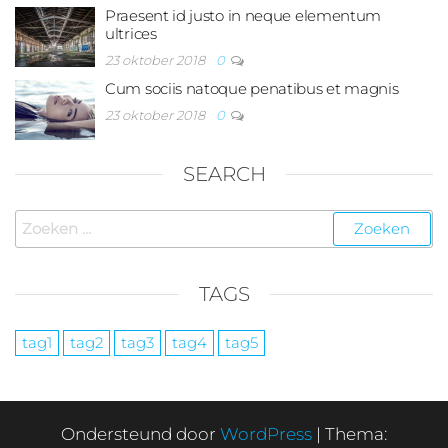
Praesent id justo in neque elementum
ultrices
23 oktober 2018
0
Cum sociis natoque penatibus et magnis
23 oktober 2018
0
SEARCH
Zoeken
naar:
TAGS
tag1
tag2
tag3
tag4
tag5
Ondersteund door
WordPress
|
Thema: