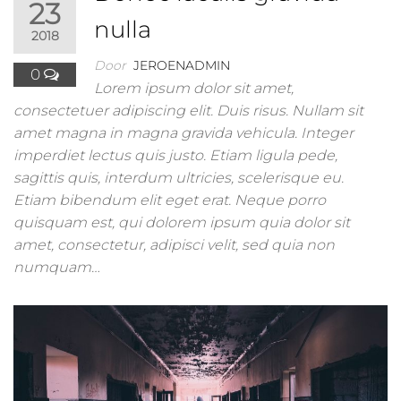
23
nulla
2018
Door
JEROENADMIN
0
Lorem ipsum dolor sit amet,
consectetuer adipiscing elit. Duis risus. Nullam sit
amet magna in magna gravida vehicula. Integer
imperdiet lectus quis justo. Etiam ligula pede,
sagittis quis, interdum ultricies, scelerisque eu.
Etiam bibendum elit eget erat. Neque porro
quisquam est, qui dolorem ipsum quia dolor sit
amet, consectetur, adipisci velit, sed quia non
numquam…