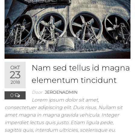
Nam sed tellus id magna
OKT
23
elementum tincidunt
2018
Door
JEROENADMIN
0
Lorem ipsum dolor sit amet,
consectetuer adipiscing elit. Duis risus. Nullam sit
amet magna in magna gravida vehicula. Integer
imperdiet lectus quis justo. Etiam ligula pede,
sagittis quis, interdum ultricies, scelerisque eu.