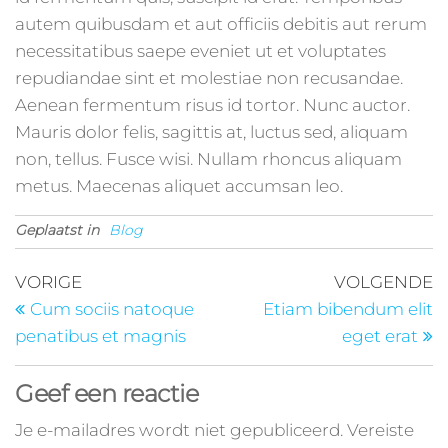
autem quibusdam et aut officiis debitis aut rerum
necessitatibus saepe eveniet ut et voluptates
repudiandae sint et molestiae non recusandae.
Aenean fermentum risus id tortor. Nunc auctor.
Mauris dolor felis, sagittis at, luctus sed, aliquam
non, tellus. Fusce wisi. Nullam rhoncus aliquam
metus. Maecenas aliquet accumsan leo.
Geplaatst in
Blog
Bericht
Vorig
V
VORIGE
VOLGENDE
bericht
b
navigatie
Cum sociis natoque
Etiam bibendum elit
penatibus et magnis
eget erat
Geef een reactie
Je e-mailadres wordt niet gepubliceerd.
Vereiste