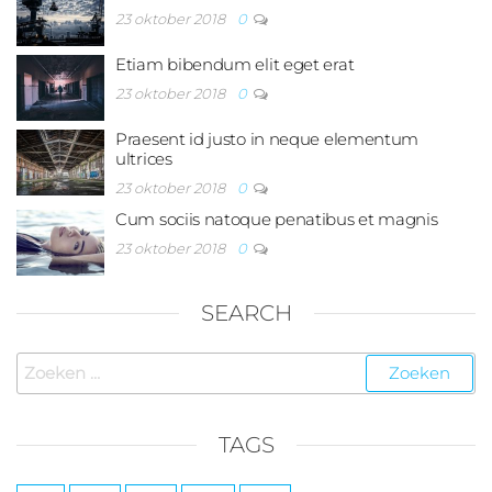
23 oktober 2018
0
Etiam bibendum elit eget erat
23 oktober 2018
0
Praesent id justo in neque elementum
ultrices
23 oktober 2018
0
Cum sociis natoque penatibus et magnis
23 oktober 2018
0
SEARCH
Zoeken
naar:
TAGS